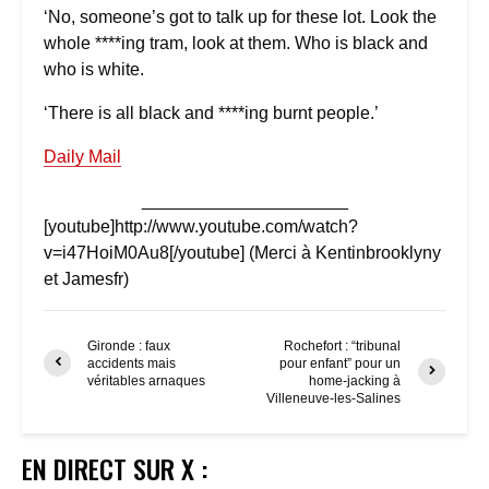
‘No, someone’s got to talk up for these lot. Look the
whole ****ing tram, look at them. Who is black and
who is white.
‘There is all black and ****ing burnt people.’
Daily Mail
_____________________
[youtube]http://www.youtube.com/watch?
v=i47HoiM0Au8[/youtube] (Merci à Kentinbrooklyny
et Jamesfr)
Gironde : faux
Rochefort : “tribunal
accidents mais
pour enfant” pour un
véritables arnaques
home-jacking à
Villeneuve-les-Salines
EN DIRECT SUR X :