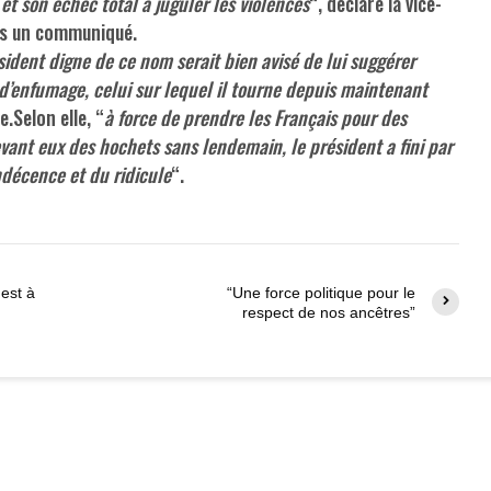
et son échec total à juguler les violences
“, déclare la vice-
ns un communiqué.
sident digne de ce nom serait bien avisé de lui suggérer
d’enfumage, celui sur lequel il tourne depuis maintenant
e.Selon elle, “
à force de prendre les Français pour des
evant eux des hochets sans lendemain, le président a fini par
ndécence et du ridicule
“.
 est à
“Une force politique pour le
respect de nos ancêtres”