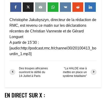
Christophe Jakubyszyn, directeur de la rédaction de
RMC, est revenu ce matin sur les déclarations
récentes de Christian Vanneste et de Gérard
Longuet
A partir de 15’30 :
[audio:http://podcast.rmc.fr/channel30/20100413_bo
urdin_1.mp3]
Des troupes africaines
“La HALDE vise à
ouvriront le défilé du
mettre en place un
14-Juillet à Paris
système totalitaire”
EN DIRECT SUR X :