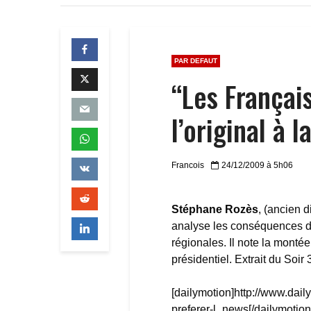
PAR DEFAUT
“Les Françai
l’original à l
Francois
24/12/2009 à 5h06
Stéphane Rozès
, (ancien d
analyse les conséquences du 
régionales. Il note la montée
présidentiel. Extrait du Soi
[dailymotion]http://www.dai
preferer-l_news[/dailymotion