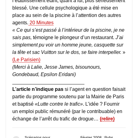
l’établissement étant, quant à lui, plus sérieusement
blessé. Une cellule psychologique a été mise en
place au sein de la piscine à l’attention des autres
agents.
20 Minutes
« Ce qui s’est passé à l’intérieur de la piscine, je ne
sais pas,
témoigne le plongeur d’un restaurant.
J’ai
simplement pu voir un homme jeune, casquette sur
la tête et sac Vuitton sur le dos, se faire interpeller.
»
(Le Parisien)
(Merci à Lalie, Jesse James, bisounours,
Gondebaud, Epsilon Eridani)
__________________________
L’article n’indique pas
si l’agent en question faisait
partie du programme soutenu par la Mairie de Paris
et baptisé
«Lutte contre le trafic»
. L’idée ? Fournir
un emploi public rémunéré (par le contribuable) en
échange de l’arrêt du trafic de drogue…
(relire)
Scénarios pour
Février 2008 : Pubs