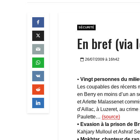
SÉCURITÉ
En bref (via 
26/07/2009 à 16h42
•
V
ingt personnes du mili
Les coupables des récents 
en Berry en moins d’un an s
et Arlette Malassenet commi
d’Aillac, à Luzeret, au crim
Paulette…
(source)
• Evasion à la prison de 
Kahjary Mulloul et Ashraf Se
•
Mokhtar, chanteur de rap