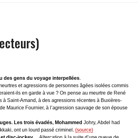
lecteurs)
eu des gens du voyage
interpellées
.
meurtres et agressions de personnes âgées isolées commis
eraient-ils en garde à vue ? On pense au meurtre de René
s à Saint-Amand, à des agressions récentes à Buxières-
e de Maurice Fournier, à l’agression sauvage de son épouse
Bruges. Les trois évadés, Mohammed
Johry, Abdel had
kkaki, ont un lourd passé criminel.
(source)
 et disc-jockey…
Altercation à la suite d’une queue de