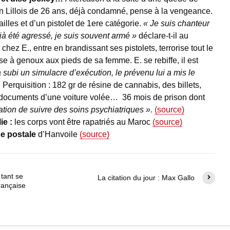
n Lillois de 26 ans, déjà condamné, pense à la vengeance.
ailles et d’un pistolet de 1ere catégorie.
« Je suis chanteur
éjà été agressé, je suis souvent armé »
déclare-t-il au
chez E., entre en brandissant ses pistolets, terrorise tout le
se à genoux aux pieds de sa femme. E. se rebiffe, il est
 subi un simulacre d’exécution, le prévenu lui a mis le
. Perquisition : 182 gr de résine de cannabis, des billets,
es documents d’une voiture volée… 36 mois de prison dont
ation de suivre des soins psychiatriques »
.
(source)
ie :
les corps vont être rapatriés au Maroc
(source)
ce postale
d’Hanvoile
(source)
 tant se
La citation du jour : Max Gallo
française