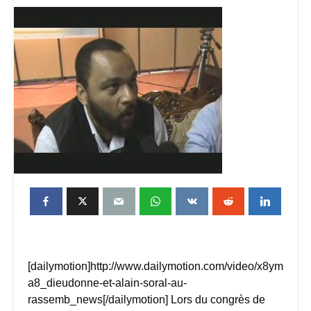
[dailymotion]http://www.dailymotion.com/video/x8ym
a8_dieudonne-et-alain-soral-au-
rassemb_news[/dailymotion] Lors du congrès de