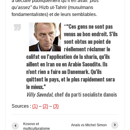
a déclaré publiquement qu’il en avait
“plus
qu’assez”
du Hizb ut-Tahrir (musulmans
fondamentalistes) et de leurs semblables.
“
“Ces gens ne sont pas
venus au bon endroit. S’ils
sont obtus au point de
réellement réclamer le
califat ou l’application de la sharia, qu’ils
aillent en Iran ou en Arabie Saoudite. Ils
n’ont rien a faire au Danemark. Qu’ils
quittent le pays, et le plus rapidement sera
le mieux.”
Villy Søvndal
, chef du parti socialiste danois
Sources :
(1)
–
(2)
–
(3)
Kosovo et
Anaïs vs Michel Simon
multiculturalisme