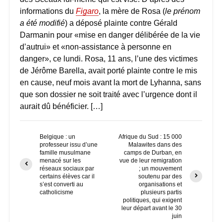
informations du
Figaro
, la mère de Rosa (
le prénom
a été modifié
) a déposé plainte contre Gérald
Darmanin pour «mise en danger délibérée de la vie
d’autrui» et «non-assistance à personne en
danger», ce lundi. Rosa, 11 ans, l’une des victimes
de Jérôme Barella, avait porté plainte contre le mis
en cause, neuf mois avant la mort de Lyhanna, sans
que son dossier ne soit traité avec l’urgence dont il
aurait dû bénéficier. […]
Belgique : un
Afrique du Sud : 15 000
professeur issu d’une
Malawites dans des
famille musulmane
camps de Durban, en
menacé sur les
vue de leur remigration
réseaux sociaux par
; un mouvement
certains élèves car il
soutenu par des
s’est converti au
organisations et
catholicisme
plusieurs partis
politiques, qui exigent
leur départ avant le 30
juin