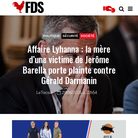
POLITIQUE
SÉCURITÉ
SOCIÉTÉ
Affaire Lyhanna : la mère
d’une victime de Jerôme
Barella porte plainte contre
Gérald Darmanin
LeTocsin
29/06/2026 à 22h54