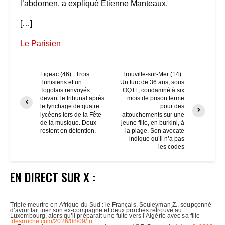
l’abdomen, a expliqué Étienne Manteaux.
[…]
Le Parisien
Figeac (46) : Trois
Trouville-sur-Mer (14) :
Tunisiens et un
Un turc de 36 ans, sous
Togolais renvoyés
OQTF, condamné à six
devant le tribunal après
mois de prison ferme
le lynchage de quatre
pour des
lycéens lors de la Fête
attouchements sur une
de la musique. Deux
jeune fille, en burkini, à
restent en détention.
la plage. Son avocate
indique qu’il n’a pas
les codes
EN DIRECT SUR X :