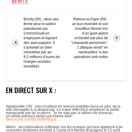
BFMTV
Bondy (93) : deux ans
Rillieux-la-Pape (69) :
ferme pour le patron
un bus incendié et son
pakistanais qui
chauffeur blessé lors
s’enrichissait en
d’un guet-apens
employant et logeant
orchestré par plus de
des sans-papiers. Il
“cinquante personnes”.
s’achetait un bien
L’attaque serait “en
immobilier par an.
représailles” à des
8,5 millions d’euros de
opérations anti-rodéo
charges sociales
envollées.
EN DIRECT SUR X :