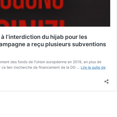
l’interdiction du hijab pour les
e campagne a reçu plusieurs subventions
lement des fonds de l’Union européenne en 2019, en plus de
#Stop
ur ce lien (recherche de financement de la DG …
Lire la suite de
:
le
pouvoi
turc
a
orches
une
campa
anti-