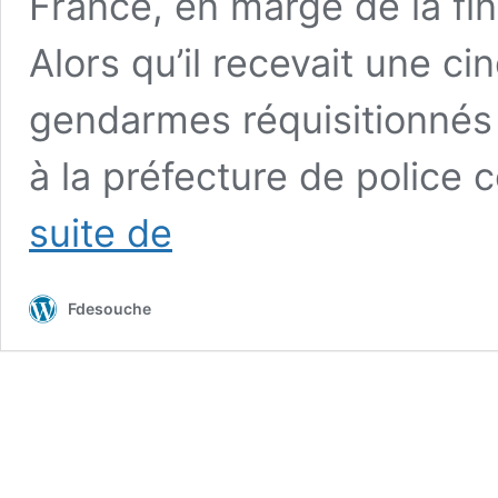
France, en marge de la fi
Alors qu’il recevait une ci
gendarmes réquisitionnés 
à la préfecture de police 
Le
suite de
préfet
de
police
Fdesouche
Lallement
“assume
l’entière
responsabilité”
du
fiasco
en
privé
et