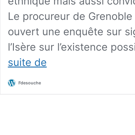
ethnique mais aussi convic
Le procureur de Grenoble 
ouvert une enquête sur si
l’Isère sur l’existence pos
«Malades»,
suite de
«FN»…
:
l’étrange
Fdesouche
listing
de
l’association
islamiste
Alliance
citoyenne,
influente
auprès
de