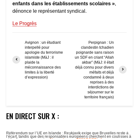
enfants dans les établissements scolaires »
,
dénonce le représentant syndical.
Le Progrès
Avignon : un étudiant
Perpignan : Un
interpellé pour
clandestin tchadien
apologie du terrorisme
poignarde sans raison
islamiste (MàJ : il
un SDF en criant “Allah
plaide la
akbar” (MàJ: il était
méconnaissance des
déjà connu pour divers
limites à la liberté
méfaits et déjà
d’expression)
condamné à deux
reprises à des
interdictions de
séjourner sur le
territoire français)
EN DIRECT SUR X :