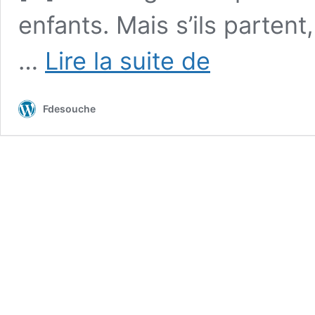
enfants. Mais s’ils partent
Rencontre
…
Lire la suite de
à
Paris
des
Fdesouche
écrivains
algériens
Kamel
Daoud
et
Boualem
Sansal
:
“C’est
surtout
en
France
que
j’ai