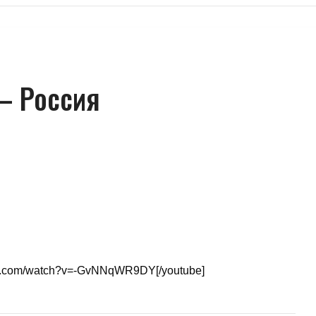
– Россия
ube.com/watch?v=-GvNNqWR9DY[/youtube]